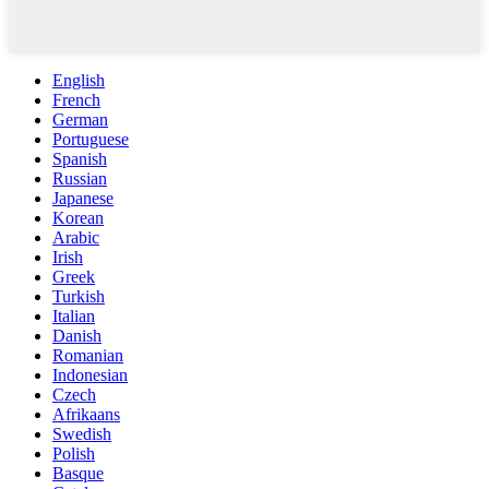
English
French
German
Portuguese
Spanish
Russian
Japanese
Korean
Arabic
Irish
Greek
Turkish
Italian
Danish
Romanian
Indonesian
Czech
Afrikaans
Swedish
Polish
Basque