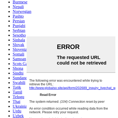
Burmese
Nepali
Norwegian
Pashto
Persian
Punjabi
Serbian
Sesotho
Sinhala
Slovak
Slovenian
Somali
Samoan
Scots Gaelic
Shona
Sindhi
Sundanese
Swahili
Tajik
Tamil
Telugu
Thai
Ukrainian
Urdu
Uzbek