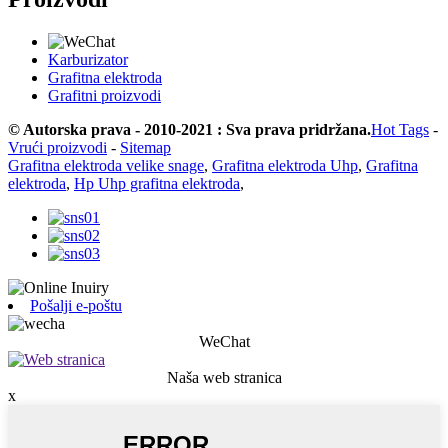
Karburizator
Grafitna elektroda
Grafitni proizvodi
© Autorska prava - 2010-2021 : Sva prava pridržana.
Hot Tags
-
Vrući proizvodi
-
Sitemap
Grafitna elektroda velike snage
,
Grafitna elektroda Uhp
,
Grafitna
elektroda
,
Hp Uhp grafitna elektroda
,
Pošalji e-poštu
WeChat
Naša web stranica
x