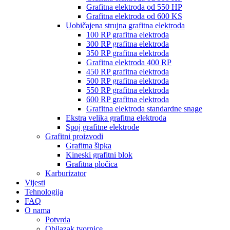
Grafitna elektroda od 550 HP
Grafitna elektroda od 600 KS
Uobičajena strujna grafitna elektroda
100 RP grafitna elektroda
300 RP grafitna elektroda
350 RP grafitna elektroda
Grafitna elektroda 400 RP
450 RP grafitna elektroda
500 RP grafitna elektroda
550 RP grafitna elektroda
600 RP grafitna elektroda
Grafitna elektroda standardne snage
Ekstra velika grafitna elektroda
Spoj grafitne elektrode
Grafitni proizvodi
Grafitna šipka
Kineski grafitni blok
Grafitna pločica
Karburizator
Vijesti
Tehnologija
FAQ
O nama
Potvrda
Obilazak tvornice