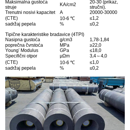
Maksimalna gustoća
20-30 (prikaz,
KA/cm2
struje
stručni).
Trenutni nosivi kapacitet
A
20000-30000
(CTE)
≤1,2
10-6 ℃
sadržaj pepela
%
≤0,2
Tipične karakteristike bradavice (4TPI)
Nasipna gustoća
g/cm3
1,78-1,84
poprečna čvrstoća
MPa
≥22,0
Young' Modulus
GPa
≤18,0
Specifični otpor
µΩm
3,4～4,0
(CTE)
≤1,0
10-6 ℃
sadržaj pepela
%
≤0,2