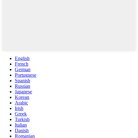
English
French
German
Portuguese
Spanish
Russian
Japanese
Korean
Arabic
Irish
Greek
Turkish
Italian
Danish
Romanian