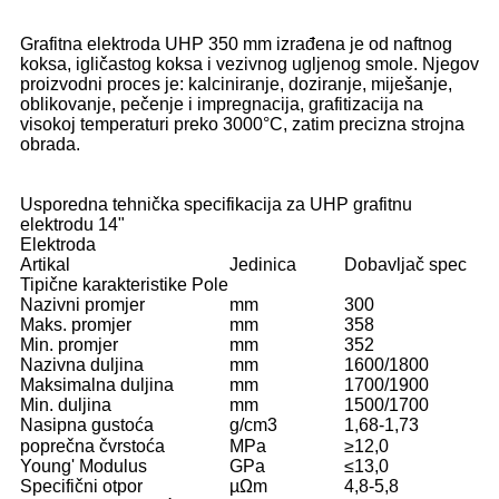
Grafitna elektroda UHP 350 mm izrađena je od naftnog
koksa, igličastog koksa i vezivnog ugljenog smole. Njegov
proizvodni proces je: kalciniranje, doziranje, miješanje,
oblikovanje, pečenje i impregnacija, grafitizacija na
visokoj temperaturi preko 3000°C, zatim precizna strojna
obrada.
Usporedna tehnička specifikacija za UHP grafitnu
elektrodu 14"
Elektroda
Artikal
Jedinica
Dobavljač spec
Tipične karakteristike Pole
Nazivni promjer
mm
300
Maks. promjer
mm
358
Min. promjer
mm
352
Nazivna duljina
mm
1600/1800
Maksimalna duljina
mm
1700/1900
Min. duljina
mm
1500/1700
Nasipna gustoća
g/cm3
1,68-1,73
poprečna čvrstoća
MPa
≥12,0
Young' Modulus
GPa
≤13,0
Specifični otpor
µΩm
4,8-5,8