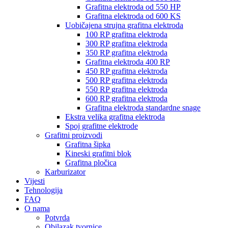
Grafitna elektroda od 550 HP
Grafitna elektroda od 600 KS
Uobičajena strujna grafitna elektroda
100 RP grafitna elektroda
300 RP grafitna elektroda
350 RP grafitna elektroda
Grafitna elektroda 400 RP
450 RP grafitna elektroda
500 RP grafitna elektroda
550 RP grafitna elektroda
600 RP grafitna elektroda
Grafitna elektroda standardne snage
Ekstra velika grafitna elektroda
Spoj grafitne elektrode
Grafitni proizvodi
Grafitna šipka
Kineski grafitni blok
Grafitna pločica
Karburizator
Vijesti
Tehnologija
FAQ
O nama
Potvrda
Obilazak tvornice